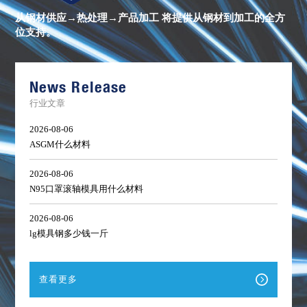
合
金
从钢材供应→热处理→产品加工
将提供从钢材到加工的全方
棒
位支持。
材
库
存
清
单
News Release
行业文章
2026-08-06
ASGM什么材料
2026-08-06
N95口罩滚轴模具用什么材料
2026-08-06
lg模具钢多少钱一斤
查看更多