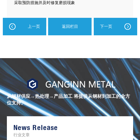
采取预防措施并及时修复磨损现象
上一页
返回栏目
下一页
进
口
镍
合
金
从钢材供应→热处理→产品加工
将提供从钢材到加工的全方
棒
位支持。
材
库
存
清
单
News Release
行业文章