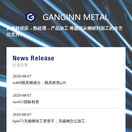
进
口
镍
合
金
从钢材供应→热处理→产品加工
将提供从钢材到加工的全方
棒
位支持。
材
库
存
清
单
News Release
行业文章
2026-08-07
ts400模具钢成分，模具材质p20
2026-08-07
sus431国标材质
2026-08-07
hpm75无磁钢加工变形不，无磁钢怎么加工