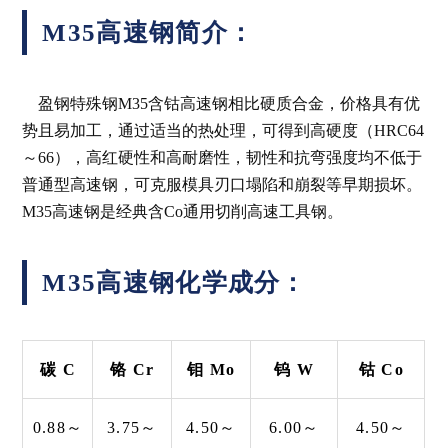
M35高速钢简介：
盈钢特殊钢M35含钴高速钢相比硬质合金，价格具有优
势且易加工，通过适当的热处理，可得到高硬度（HRC64
～66），高红硬性和高耐磨性，韧性和抗弯强度均不低于
普通型高速钢，可克服模具刃口塌陷和崩裂等早期损坏。
M35高速钢是经典含Co通用切削高速工具钢。
M35高速钢化学成分：
碳 C
铬 Cr
钼 Mo
钨 W
钴 Co
0.88～
3.75～
4.50～
6.00～
4.50～