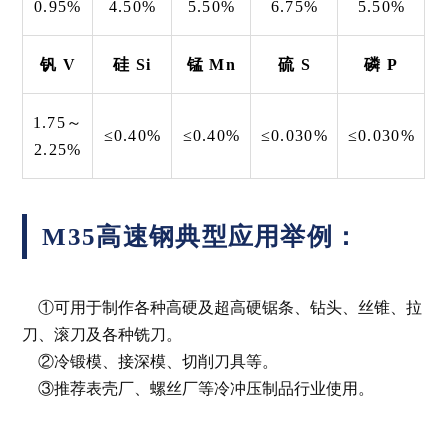
0.95%
4.50%
5.50%
6.75%
5.50%
钒 V
硅 Si
锰 Mn
硫 S
磷 P
1.75～
≤0.40%
≤0.40%
≤0.030%
≤0.030%
2.25%
M35高速钢典型应用举例：
①可用于制作各种高硬及超高硬锯条、钻头、丝锥、拉
刀、滚刀及各种铣刀。
②冷锻模、接深模、切削刀具等。
③推荐表壳厂、螺丝厂等冷冲压制品行业使用。