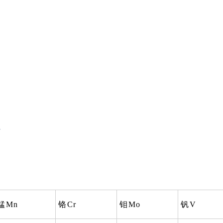
份
锰Mn
铬Cr
钼Mo
钒V