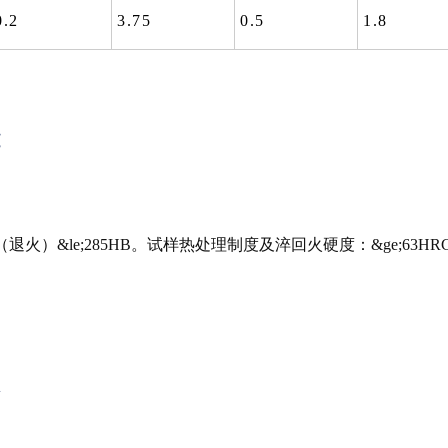
0.2
3.75
0.5
1.8
能
退火）&le;285HB。试样热处理制度及淬回火硬度：&ge;63HR
态