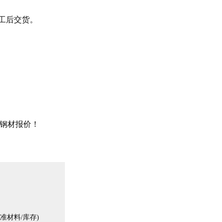
工后交货。
钢材报价！
材料/库存)