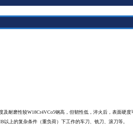
耐磨性较W18Cr4VCo5钢高，但韧性低，淬火后，表面硬度
度在 400HB以上的复杂条件（重负荷）下工作的车刀、铣刀、滚刀等。