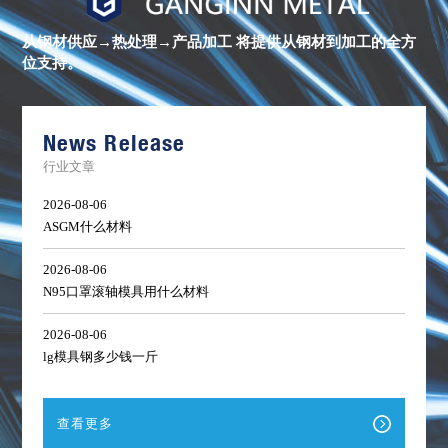
镍
合
金
从钢材供应→热处理→产品加工
将提供从钢材到加工的全方
棒
位支持。
材
库
存
清
单
News Release
行业文章
2026-08-06
ASGM什么材料
2026-08-06
N95口罩滚轴模具用什么材料
2026-08-06
lg模具钢多少钱一斤
查看更多