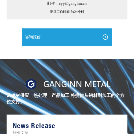
邮件：cyy@ganginn.cn
正常工作时间:7x24小时
咨询报价
进
口
镍
合
金
从钢材供应→热处理→产品加工
将提供从钢材到加工的全方
棒
位支持。
材
库
存
清
单
News Release
行业文章