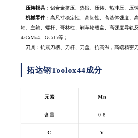
压铸模具
：铝合金挤压、热锻、压铸、热冲压、压
机械零件
：高尺寸稳定性、高韧性、高基体强度、
轴、主轴、螺杆、哥林柱、刹车轮毂盘、高强度导轨
42CrMo4、GCr15等；
刀具
：抗震刀柄、刀杆、刀盘、抗高温，高端精密
拓达钢Toolox44成分
元素
Mn
含量
0.8
C
V