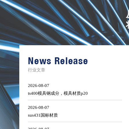
进
口
镍
合
金
News Release
棒
材
库
行业文章
存
清
单
2026-08-07
ts400模具钢成分，模具材质p20
2026-08-07
sus431国标材质