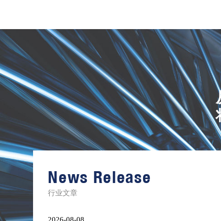
进
口
镍
合
金
News Release
棒
材
库
行业文章
存
清
单
2026-08-08