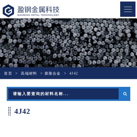
盈钢金属
首页
高端材料
膨胀合金
4J42
4J42