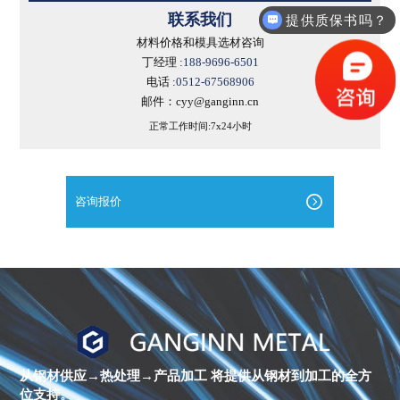
联系我们
提供质保书吗？
材料价格和模具选材咨询
丁经理 :
188-9696-6501
电话 :
0512-67568906
邮件：cyy@ganginn.cn
正常工作时间:7x24小时
咨询报价
进
口
镍
合
金
从钢材供应→热处理→产品加工
将提供从钢材到加工的全方
棒
位支持。
材