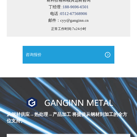
材料价格和模具选材咨询
丁经理 :
188-9696-6501
电话 :
0512-67568906
邮件：cyy@ganginn.cn
正常工作时间:7x24小时
咨询报价
进
口
镍
合
金
从钢材供应→热处理→产品加工
将提供从钢材到加工的全方
棒
位支持。
材
库
存
清