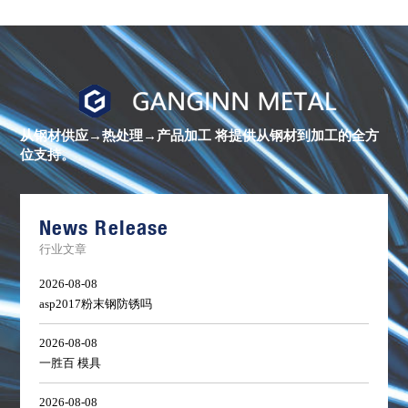
进
口
镍
合
金
从钢材供应→热处理→产品加工
将提供从钢材到加工的全方
棒
位支持。
材
库
存
清
单
News Release
行业文章
2026-08-08
asp2017粉末钢防锈吗
2026-08-08
一胜百 模具
2026-08-08