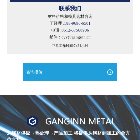
联系我们
材料价格和模具选材咨询
丁经理 :
188-9696-6501
电话 :
0512-67568906
邮件：cyy@ganginn.cn
正常工作时间:7x24小时
咨询报价
进
口
镍
合
金
从钢材供应→热处理→产品加工
将提供从钢材到加工的全方
棒
位支持。
材