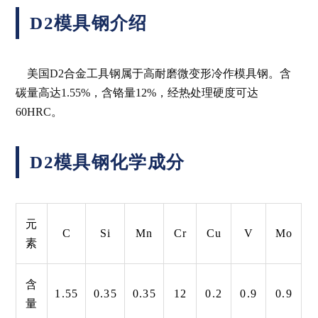
D2模具钢介绍
美国D2合金工具钢属于高耐磨微变形冷作模具钢。含
碳量高达1.55%，含铬量12%，经热处理硬度可达
60HRC。
D2模具钢化学成分
元
C
Si
Mn
Cr
Cu
V
Mo
素
含
1.55
0.35
0.35
12
0.2
0.9
0.9
量