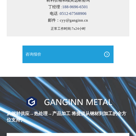
材料价格和模具选材咨询
丁经理 :
188-9696-6501
电话 :
0512-67568906
邮件：cyy@ganginn.cn
正常工作时间:7x24小时
咨询报价
进
口
镍
合
金
从钢材供应→热处理→产品加工
将提供从钢材到加工的全方
棒
位支持。
材
库
存
清