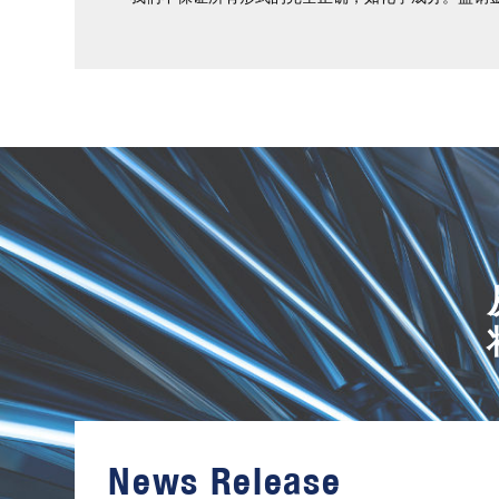
进
口
镍
合
金
News Release
棒
材