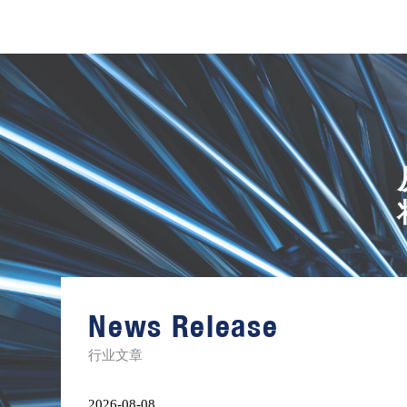
进
口
镍
合
金
News Release
棒
材
库
行业文章
存
清
单
2026-08-08